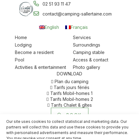
02 51 93 11 47
contact@camping-sallertaine.com
English
Français
Home
Services
Lodging
Surroundings
Become a resident
Camping stable
Pool
Access & contact
Activities & entertainment
Photo gallery
DOWNLOAD
Plan du camping
Tarifs jours fériés
Tarifs Mobil-homes 1
Tarifs Mobil-homes 2
Tarifs Chalet & gîtes
BOOK
Our site uses cookies to collect statistical and marketing data. Our
partners will collect this data and use these cookies to provide you
with personalised advertisements and measure their performance.
Copyright 2022 | Camping Les P’tites Maisons dans la Prairie | All
rights reserved – Reproduction forbidden | Realization :
You may revoke your consent at any time.