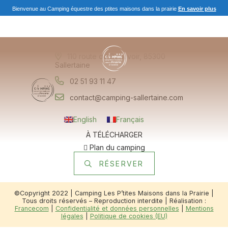
Bienvenue au Camping équestre des ptites maisons dans la prairie
En savoir plus
110 route de Beauvoir, 85300
Sallertaine
02 51 93 11 47
contact@camping-sallertaine.com
English
Français
À TÉLÉCHARGER
Plan du camping
RÉSERVER
©Copyright 2022 | Camping Les P’tites Maisons dans la Prairie |
Tous droits réservés – Reproduction interdite | Réalisation :
Francecom
|
Confidentialité et données personnelles
|
Mentions
légales
|
Politique de cookies (EU)