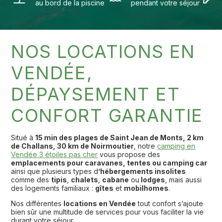
au bord de la piscine
pendant votre séjour
NOS LOCATIONS EN
VENDÉE,
DÉPAYSEMENT ET
CONFORT GARANTIE
Situé à
15 min des plages de Saint Jean de Monts, 2 km
de Challans, 30 km de Noirmoutier
, notre
camping en
Vendée 3 étoiles pas cher
vous propose des
emplacements pour caravanes, tentes ou camping car
ainsi que plusieurs types d
’hébergements insolites
comme des
tipis
,
chalets
,
cabane
ou
lodges
, mais aussi
des logements familiaux :
gîtes
et
mobilhomes
.
Nos différentes
locations en Vendée
tout confort s’ajoute
bien sûr une multitude de services pour vous faciliter la vie
durant votre séjour.