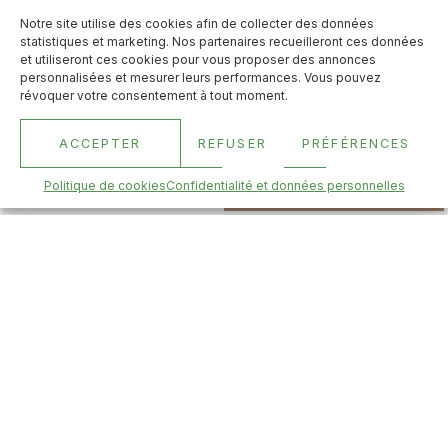
observez des animaux de toutes origines dans notre parc
Notre site utilise des cookies afin de collecter des données
aménagé sur 4 hectares.
statistiques et marketing. Nos partenaires recueilleront ces données
En juillet et août, notre
camping à la ferme en Vendée
vous
et utiliseront ces cookies pour vous proposer des annonces
fait profiter de son animation « le petit déjeuner des
personnalisées et mesurer leurs performances. Vous pouvez
animaux », grand moment de partage entre les animaux de
révoquer votre consentement à tout moment.
la ferme et les enfants.
ACCEPTER
REFUSER
PRÉFÉRENCES
LOISIRS ET ANIMATIONS
Politique de cookies
Confidentialité et données personnelles
Menu
Réserver