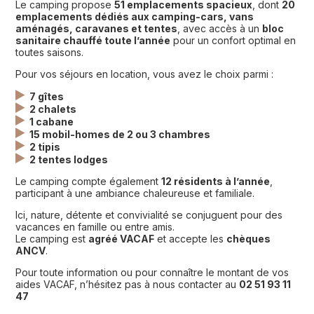
Le camping propose
51 emplacements spacieux
, dont
20
emplacements dédiés aux camping-cars, vans
aménagés, caravanes et tentes
, avec accès à un
bloc
sanitaire chauffé toute l’année
pour un confort optimal en
toutes saisons.
Pour vos séjours en location, vous avez le choix parmi :
7 gîtes
2 chalets
1 cabane
15 mobil-homes de 2 ou 3 chambres
2 tipis
2 tentes lodges
Le camping compte également
12 résidents à l’année
,
participant à une ambiance chaleureuse et familiale.
Ici, nature, détente et convivialité se conjuguent pour des
vacances en famille ou entre amis.
Le camping est
agréé VACAF
et accepte les
chèques
ANCV
.
Pour toute information ou pour connaître le montant de vos
aides VACAF, n’hésitez pas à nous contacter au
02 51 93 11
47